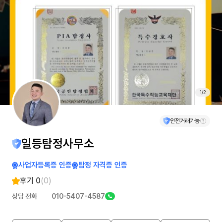
1
/
2
안전거래가능
일등탐정사무소
사업자등록증 인증
탐정 자격증 인증
후기 0
(0)
상담 전화
010-5407-4587