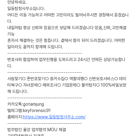
안녕하세요.
일등탐정사무소입니다.
어디든 이동 가능하고 어떠한 고민이라도 털어놔주시면 경청해서 듣겠습니
다.
내일처럼 항상 신뢰와 믿음으르 보답해 드리겠습니다 믿음,신뢰,고민해결
가능
혼자서 해결하는 것은 힘듭니다. 곁에서 힘이 되어 드리겠습니다. 어떠한
일이라도 끝까지 함께해 드립니다.
-----------------------------------------
변호사와 협업하여 업무진행을 도와드리고 24시간 언제든 상담가능합니
다.
-----------------------------------------
사람찾기○ 폰번호찾기○ 증거수집○ 역할대행○ 신변보호서비스○ 데이
터복구○ 자녀문제○ 해외조사○ 기업문제○ 몰카탐지○ 100%비밀보장
해 드립니다.
-----------------------------------------
카카오톡:gotamjung
텔레그램:keyforensic91
홈페이지:
https://www.일등탐정사무소.com/
-----------------------------------------
법무법인 율강 업무협약 MOU 체결