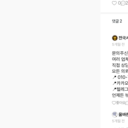
0
2
댓글
2
전국
5개월 전
문의주신
여러 업
직접 상
모든 의
📍 010
📍카카오
📍텔레그
언제든 
좋아요
올바
5개월 전