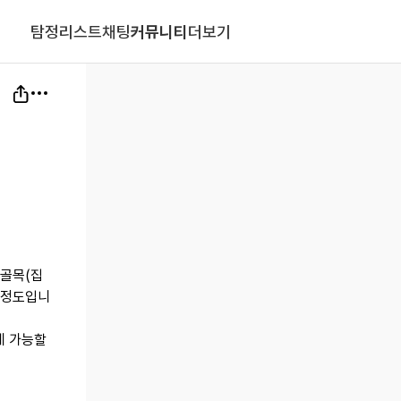
탐정리스트
채팅
커뮤니티
더보기
골목(집
)정도입니
데 가능할