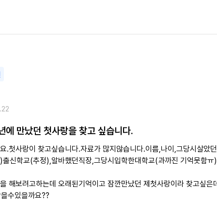
변
.22
년에 만났던 첫사랑을 찾고 싶습니다.
요.첫사랑이 찾고싶습니다.자료가 많지않습니다.이름,나이,그당시살았던
)출신학교(추정),알바했던직장,그당시입학한대학교(과까진 기억못함ㅠ
을 해보려고하는데 오래된기억이고 잠깐만났던 제첫사랑이라 찾고싶은
찾을수있을까요??