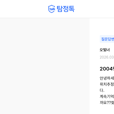
질문답
오빛너
2026.03
2004
안녕하세
위치추정
다.
계속기억
까요??