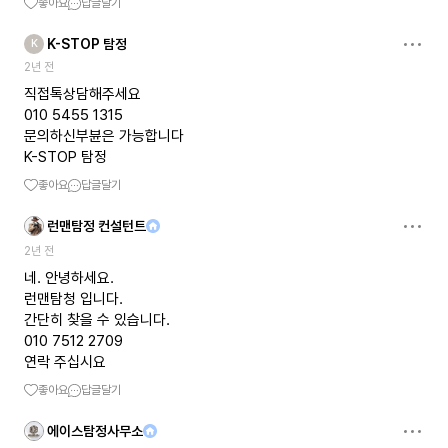
좋아요
답글달기
K-STOP 탐정
K
2년 전
직접톡상담해주세요
010 5455 1315
문의하신부뷴은 가능합니다
K-STOP 탐정
좋아요
답글달기
런맨탐정 컨설턴트
2년 전
네. 안녕하세요.
런맨탐청 입니다.
간단히 찾을 수 있습니다.
010 7512 2709
연락 주십시요
좋아요
답글달기
에이스탐정사무소