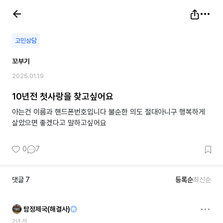
고민상담
꼬부기
2025.01.19
10년전 첫사랑을 찾고싶어요
아는건 이름과 핸드폰번호입니다 불순한 의도 절대아니구 행복하게
살았으면 좋겠다고 말하고싶어요
0
7
댓글
7
등록순
최신순
탐정제국(해결사)
2년 전