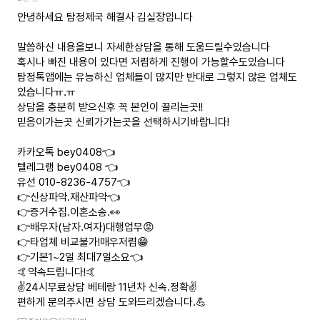
안녕하세요 탐정제국 해결사 김실장입니다
말씀하신 내용을보니 자세한상담을 통해 도움드릴수있습니다
혹시나 빠진 내용이 있다면 저렴하게 진행이 가능할수도있습니다
탐정톡앱에는 유능하신 업체들이 많지만 반대로 그렇지 않은 업체도
있습니다ㅠ.ㅠ
상담을 충분히 받으신후 꼭 본인이 끌리는곳!!
믿음이가는곳 신뢰가가는곳을 선택하시기바랍니다!
카카오톡 bey0408👈
텔레그램 bey0408 👈
유선 010-8236-4757👈
👉신상파악.재산파악👈
👉증거수집.이혼소송.👀
👉배우자(남자.여자)대행업무😡
👉타업체 비교불가!매우저렴😁
👉기본1~2일 최대7일소요👈
🤙약속드립니다!🤙
✌️24시무료상담 베테랑 11년차 신속.정확✌️
편하게 문의주시면 상담 도와드리겠습니다.💪