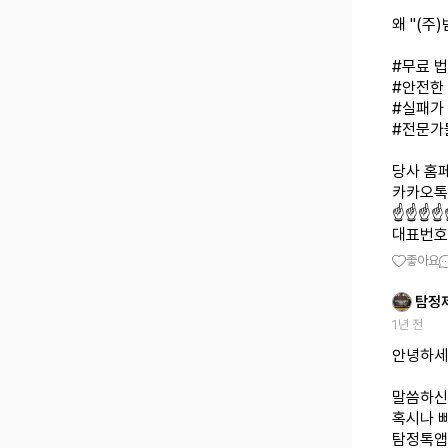
왜 "(주
#무료 
#안전한
#실패가
#전문가
당사 홈페
카카오톡 
☝️☝️☝️
대표번호 :
좋아요
탐정
1년 전
안녕하세
말씀하신
혹시나 
탐정톡앱