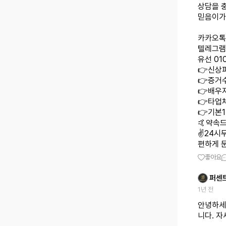
상담을 
믿음이가
카카오톡 
텔레그램 
유선 010
👉신상
👉증거수
👉배우
👉타업
👉기본
🤙약속드
✌️24시
편하게 
좋아요
퍼센
1년 전
안녕하세
니다. 자