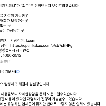
)범랑컴퍼니"가 "최고"로 인정받는지 보여드리겠습니다.
법률 자문이 가능한곳
 협회가 보장하는 곳
 없는 곳
들이 가장많은 곳
이지 : 범랑컴퍼니.com
상담 :
https://open.kakao.com/o/sb7sEHPg
☝️☝️☝️클릭시 상담연결
 1660-2515
답글달기
제국(해결사)
요 탐정제국 해결사 김실장입니다
 내용을보니 자세한상담을 통해 도움드릴수있습니다
빠진 내용이 있다면 저렴하게 진행이 가능할수도있습니다
에는 유능하신 업체들이 많지만 반대로 그렇지 않은 업체도 있습니다