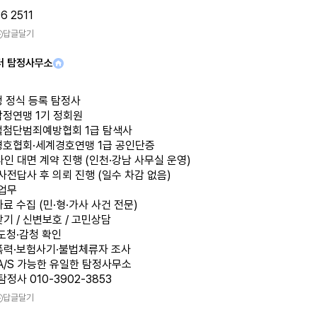
6 2511
답글달기
터 탐정사무소
청 정식 등록 탐정사
탐정연맹 1기 정회원
털첨단범죄예방협회 1급 탐색사
경호협회·세계경호연맹 1급 공인단증
라인 대면 계약 진행 (인천·강남 사무실 운영)
 사전답사 후 의뢰 진행 (일수 차감 없음)
 업무
자료 수집 (민·형·가사 사건 전문)
찾기 / 신변보호 / 고민상담
 도청·감청 확인
교폭력·보험사기·불법체류자 조사
 A/S 가능한 유일한 탐정사무소
탐정사 010-3902-3853
답글달기