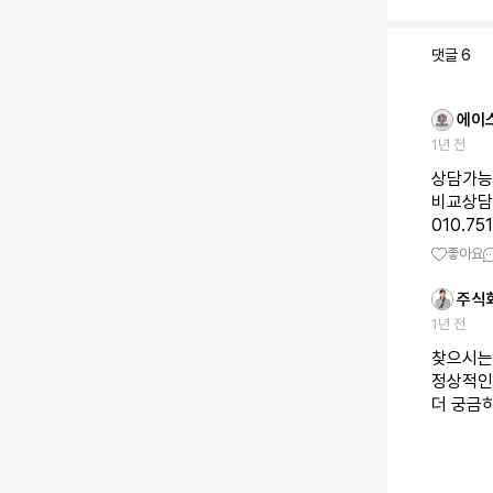
댓글
6
에이
1년 전
상담가능
비교상담
010.75
좋아요
주식
1년 전
찾으시는
정상적인
더 궁금