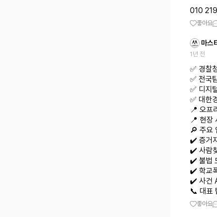
010 219
좋아요
마스
1년 전
✅ 경찰
✅ 전국
✅ 디지
✅ 대한
📍 오프
📍 현장
🔎 주요
✔️ 증거
✔️ 사람
✔️ 불법
✔️ 학
✔️ 사건
📞 대표 
좋아요