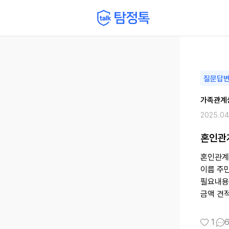
질문답
가족관계
2025.04
혼인관
혼인관계
이름 주
필요내용
금액 견
1