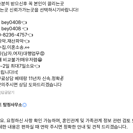
충분히 받으신후 꼭 본인이 끌리는곳
는곳 신뢰가가는곳을 선택하시기바랍니다!
bey0408👈
bey0408 👈
-8236-4757👈
파악.재산파악👈
집.이혼소송.👀
자(남자.여자)대행업무😡
체 비교불가!매우저렴😁
1~2일 최대7일소요👈
립니다!🤙
무료상담 베테랑 11년차 신속.정확✌️
문의주시면 상담 도와드리겠습니다
답글달기
트 탐정사무소
요. 요청하신 사항 확인 가능하며, 혼인관계 및 가족관계 정보 관련 검토
세한 내용은 편하실 때 연락 주시면 정확한 안내 및 견적 드리겠습니다.