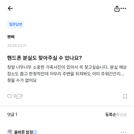
질문답변
뽀삐
2026.03.11
핸드폰 분실도 찾아주실 수 있나요?
정말 너무너무 소중한 가족사진이 있어서 꼭 찾고싶습니다. 분실 예상
장소도 좁고 한정적인데 아무리 주변을 뒤져봐도 이미 주워간건지…
찾을 수가 없어요
0
1
댓글
1
등록순
최신순
올바른 탐정