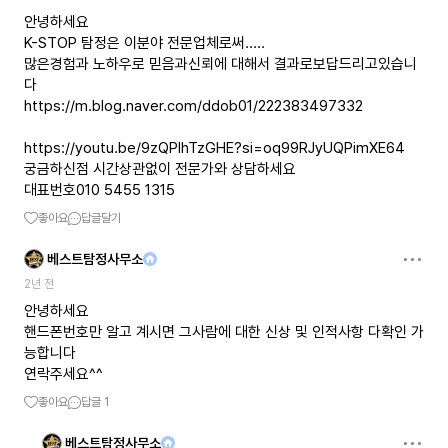
안녕하세요
K-STOP 탐정은 이분야 전문업체로써.....
많은경험과 노하우로 믿음과신뢰에 대해서 결과로보답드리고있습니
https://m.blog.naver.com/ddob01/222383497332
https://youtu.be/9zQPIhTzGHE?si=oq99RJyUQPimXE64
궁금하신점 시간상관없이 전문가와 상담하세요
대표번호010 5455 1315
좋아요
답글달기
베스트탐정사무소
2년 전
안녕하세요
핸드폰번호만 알고 계시면 그사람에 대한 신상 및 인적사항 다확인 가
능합니다
연락주세요^^
좋아요
답글
1
베스트탐정사무소