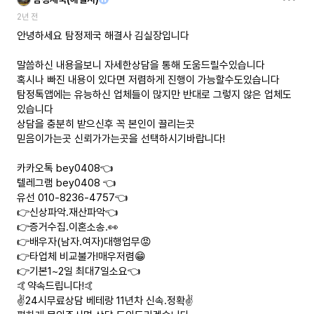
2년 전
안녕하세요 탐정제국 해결사 김실장입니다
말씀하신 내용을보니 자세한상담을 통해 도움드릴수있습니다
혹시나 빠진 내용이 있다면 저렴하게 진행이 가능할수도있습니다
탐정톡앱에는 유능하신 업체들이 많지만 반대로 그렇지 않은 업체도
있습니다
상담을 충분히 받으신후 꼭 본인이 끌리는곳
믿음이가는곳 신뢰가가는곳을 선택하시기바랍니다!
카카오톡 bey0408👈
텔레그램 bey0408 👈
유선 010-8236-4757👈
👉신상파악.재산파악👈
👉증거수집.이혼소송.👀
👉배우자(남자.여자)대행업무😡
👉타업체 비교불가!매우저렴😁
👉기본1~2일 최대7일소요👈
🤙약속드립니다!🤙
✌️24시무료상담 베테랑 11년차 신속.정확✌️