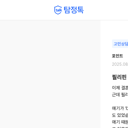
고민상
포인트
2025.08
필리핀
이제 결
근데 필
애기가 1
도 있었
애기 때