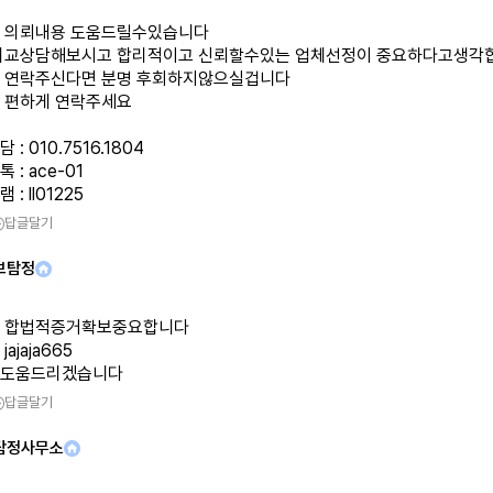
 의뢰내용 도움드릴수있습니다
비교상담해보시고 합리적이고 신뢰할수있는 업체선정이 중요하다고생각
 연락주신다면 분명 후회하지않으실겁니다
 편하게 연락주세요
: 010.7516.1804
 : ace-01
: ll01225
답글달기
브탐정
 합법적증거확보중요합니다
ajaja665
도움드리겠습니다
답글달기
탐정사무소