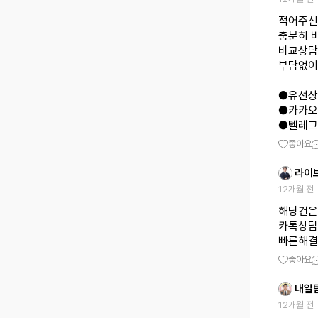
적어주신
충분히 
비교상담
부담없이
●유선상담 
●카카오톡
●텔레그램 
좋아요
라이
12개월 전
해당건은
카톡상담 j
빠른해결
좋아요
내일
12개월 전