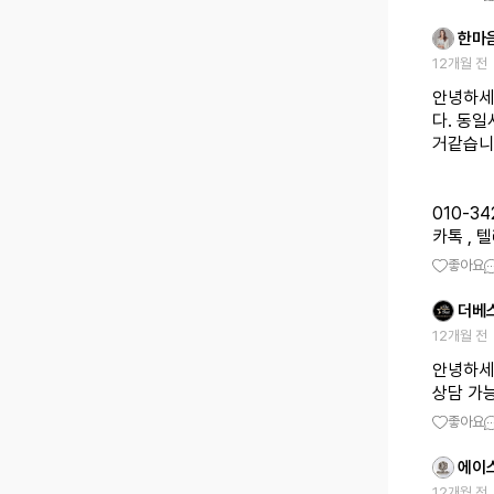
한마
12개월 전
안녕하세
다. 동
거같습니
010-34
카톡 , 텔
좋아요
더베
12개월 전
안녕하세
상담 가
좋아요
에이
12개월 전