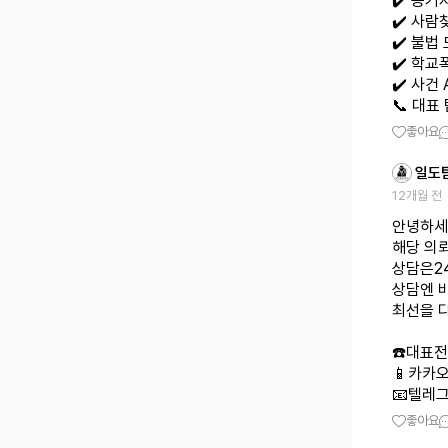
✔️ 증거
✔️ 사람
✔️ 불법
✔️ 학
✔️ 사건
📞 대표 
좋아요
일도
12개월 전
안녕하세
해당 의
상담은2
상담엔 
최선을 
☎️대표전화
📱카카오톡
📧텔레그램
좋아요