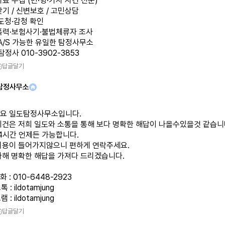
자료 수집 (민·형·가사 사건 전문)
찾기 / 신변보호 / 고민상담
 도청·감청 확인
교폭력·보험사기·불법체류자 조사
 A/S 가능한 유일한 탐정사무소
탐정사 010-3902-3853
답글달기
탐정사무소
요 일도탐정사무소입니다.
뢰건은 저희 일도와 소통을 통해 보다 명확한 해답이 나올수있을것 같습니
4시간 언제든 가능합니다.
비용이 들어가지않으니 편하게 연락주세요.
다해 명확한 해답을 가져다 드리겠습니다.
 : 010-6448-2923
 : ildotamjung
 : ildotamjung
답글달기