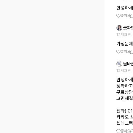
안녕하세
좋아요
굿파
12개월 전
가정문제
좋아요
올바
12개월 전
안녕하세
정확하고
무료상담
고민해결
전화) 0
카카오 상
텔레그램 상
좋아요