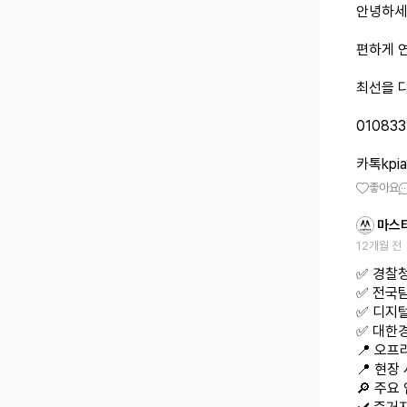
안녕하세
편하게 
최선을 
010833
카톡kpia
좋아요
마스
12개월 전
✅ 경찰
✅ 전국
✅ 디지
✅ 대한
📍 오프
📍 현장
🔎 주요