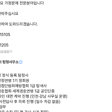
요 가정문제 전문분야입니다
연락주십시요
다하여 도와드리겠습니다.
15105
1205
답글달기
터 탐정사무소
청 정식 등록 탐정사
탐정연맹 1기 정회원
털첨단범죄예방협회 1급 탐색사
경호협회·세계경호연맹 1급 공인단증
라인 대면 계약 진행 (인천·강남 사무실 운영)
 사전답사 후 의뢰 진행 (일수 차감 없음)
 업무