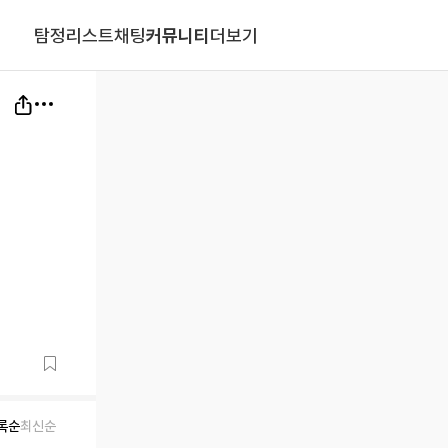
탐정리스트
채팅
커뮤니티
더보기
록순
최신순