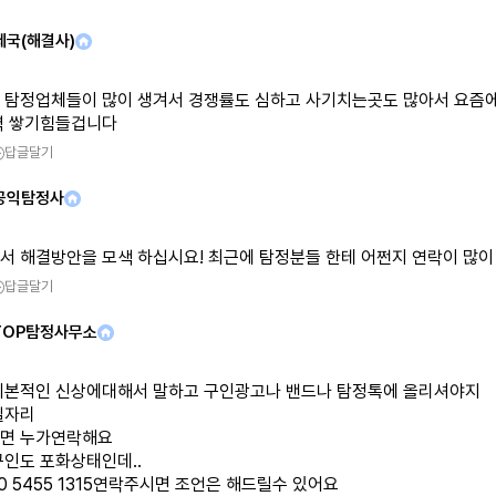
제국(해결사)
 탐정업체들이 많이 생겨서 경쟁률도 심하고 사기치는곳도 많아서 요즘
력 쌓기힘들겁니다
답글달기
공익탐정사
서 해결방안을 모색 하십시요! 최근에 탐정분들 한테 어쩐지 연락이 많이 
답글달기
TOP탐정사무소
기본적인 신상에대해서 말하고 구인광고나 밴드나 탐정톡에 올리셔야지
일자리
면 누가연락해요
구인도 포화상태인데..
10 5455 1315연락주시면 조언은 해드릴수 있어요