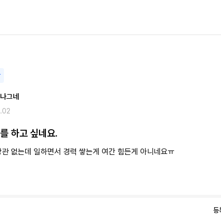
담
 나그네
.02
를 하고 싶네요.
상관 없는데 일하면서 경력 쌓는게 여간 힘든게 아니네요ㅠ
등