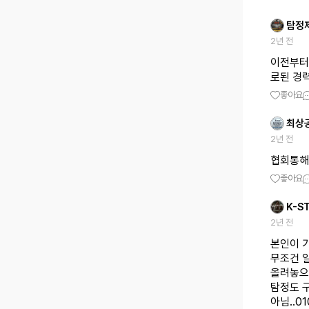
탐정
2년 전
이전부터
로된 경
좋아요
최상
2년 전
협회통해
좋아요
K-S
2년 전
본인이 
무조건 
올려놓으
탐정도 
아님..0