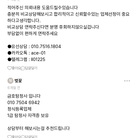
적어주신 의뢰내용 도움드릴수있습니다
충분히 비교상담해보시고 합리적이고 신뢰할수있는 업체선정이 중요
하다고생각합니다.
비교상담 연락주신다면 분명 후회하지않으실겁니다
부담없이 편하게 연락주세요
●유선상담 : 010.7516.1804
●카카오톡 : ace-01
●텔레그램 : ll01225
좋아요
답글달기
벚꽃
벚
6개월 전
금호탐정사 입니다
010 7504 6942
정식등록업체
1급 탐정사 자격증 보유
상담부터 해보시는걸 추천드립니다
좋아요
답글달기