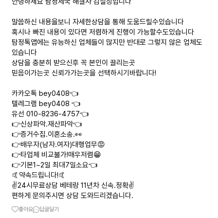
안녕하세요 탐정제국 해결사 김실장입니다
말씀하신 내용을보니 자세한상담을 통해 도움드릴수있습니다
혹시나 빠진 내용이 있다면 저렴하게 진행이 가능할수도있습니다
탐정톡앱에는 유능하신 업체들이 많지만 반대로 그렇지 않은 업체도
있습니다
상담을 충분히 받으신후 꼭 본인이 끌리는곳
믿음이가는곳 신뢰가가는곳을 선택하시기바랍니다!
카카오톡 bey0408👈
텔레그램 bey0408 👈
유선 010-8236-4757👈
👉신상파악.재산파악👈
👉증거수집.이혼소송.👀
👉배우자(남자.여자)대행업무😡
👉타업체 비교불가!매우저렴😁
👉기본1~2일 최대7일소요👈
🤙약속드립니다!🤙
✌️24시무료상담 베테랑 11년차 신속.정확✌️
편하게 문의주시면 상담 도와드리겠습니다.
좋아요
답글달기