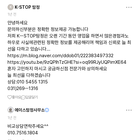
K-STOP 탐정
K
1년 전
안녕하세요
문의하신부분은 정확한 정보제공 가능합니다
저희 KㅡSTOP탐정은 오랜 기간 동안 영업을 하면서 많은경험과노
하우로 사실에관련된 정확한 정보를 제공해리며 책임과 신뢰로 늘 최
https://m.blog.naver.com/ddob01/222383497332
https://youtu.be/9zQPIhTzGHE?si=oq99RJyUQPimXE64
혼자 고민하지 마시고 궁금하신점 전문가와 상의하세요
늘 최선을 다하겠습니다
상담:010 5455 1315
031)269ㅡ1316
좋아요
답글달기
에이스탐정사무소
1년 전
비교상담연락주세요^^
010.7516.1804