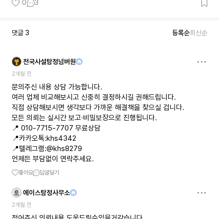
0
3
댓글
3
등록순
최신순
전국사설탐정넘버원
2개월 전
문의주신 내용 상담 가능합니다.
여러 업체 비교해보시고 신중히 결정하시길 권해드립니다.
직접 상담해보시면 생각보다 가까운 해결책을 찾으실 겁니다.
모든 의뢰는 실시간 보고·비밀보장으로 진행됩니다.
📍 010-7715-7707 무료상담
📍카카오톡:khs4342
📍텔레그램:@khs8279
언제든 부담없이 연락주세요.
좋아요
답글달기
에이스탐정사무소
2개월 전
적어주신 의뢰내용 도움드릴수있을거같습니다