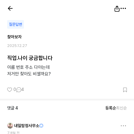
질문답변
찾아보자
2025.12.27
직업.나이 궁금합니다
이름 번호 주소 다아는데
저거만 찾아도 비쌀까요?
0
4
댓글
4
등록순
최신순
내일탐정사무소
7개월 전