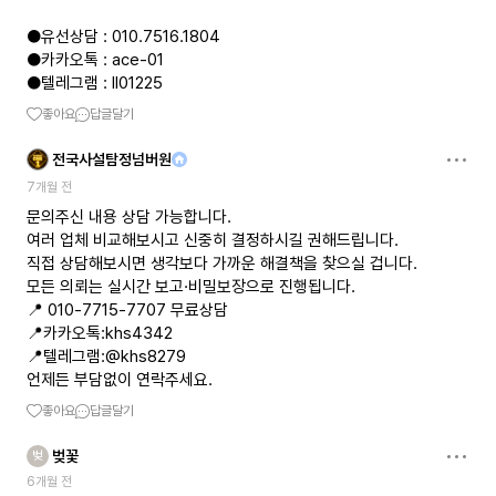
●유선상담 : 010.7516.1804
●카카오톡 : ace-01
●텔레그램 : ll01225
좋아요
답글달기
전국사설탐정넘버원
7개월 전
문의주신 내용 상담 가능합니다.
여러 업체 비교해보시고 신중히 결정하시길 권해드립니다.
직접 상담해보시면 생각보다 가까운 해결책을 찾으실 겁니다.
모든 의뢰는 실시간 보고·비밀보장으로 진행됩니다.
📍 010-7715-7707 무료상담
📍카카오톡:khs4342
📍텔레그램:@khs8279
언제든 부담없이 연락주세요.
좋아요
답글달기
벚꽃
벚
6개월 전