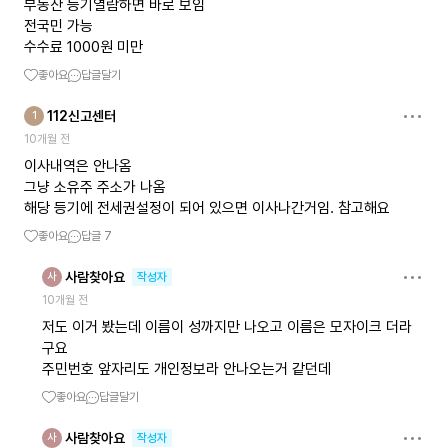
부동산 등기열람하면 바로 보임
전국민 가능
수수료 1000원 미만
좋아요
답글달기
112신고센터
1
10개월 전
이사내역은 안나옴
그냥 소유주 주소가 나옴
해당 등기에 전세권설정이 되어 있으면 이사나간거임. 참고해요
좋아요
답글
7
사람찾아요
사
작성자
10개월 전
저도 이거 봤는데 이름이 성까지만 나오고 이름은 모자이크 더라
구요
주민번호 앞자리도 개인정보라 안나오는거 같던데
좋아요
답글달기
사람찾아요
사
작성자