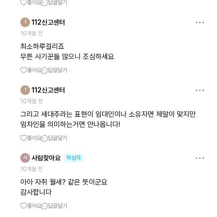
좋아요
답글달기
112신고센터
1
10개월 전
최소하루걸리죠
무튼 사기꾼들 많으니 조심하세요
좋아요
답글달기
112신고센터
1
10개월 전
그리고 세대주라는 표현이 임대인이나 소유자면 제말이 맞지만
임차인을 의미하는거면 안나옵니다!
좋아요
답글달기
사람찾아요
사
작성자
10개월 전
아아 자취 월세? 같은 뜻이군요
감사합니다
좋아요
답글달기