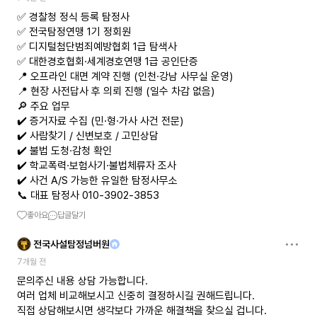
✅ 경찰청 정식 등록 탐정사
✅ 전국탐정연맹 1기 정회원
✅ 디지털첨단범죄예방협회 1급 탐색사
✅ 대한경호협회·세계경호연맹 1급 공인단증
📍 오프라인 대면 계약 진행 (인천·강남 사무실 운영)
📍 현장 사전답사 후 의뢰 진행 (일수 차감 없음)
🔎 주요 업무
✔️ 증거자료 수집 (민·형·가사 사건 전문)
✔️ 사람찾기 / 신변보호 / 고민상담
✔️ 불법 도청·감청 확인
✔️ 학교폭력·보험사기·불법체류자 조사
✔️ 사건 A/S 가능한 유일한 탐정사무소
📞 대표 탐정사 010-3902-3853
좋아요
답글달기
전국사설탐정넘버원
7개월 전
문의주신 내용 상담 가능합니다.
여러 업체 비교해보시고 신중히 결정하시길 권해드립니다.
직접 상담해보시면 생각보다 가까운 해결책을 찾으실 겁니다.