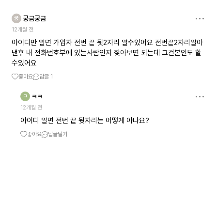
궁금궁금
궁
12개월 전
아이디만 알면 가입자 전번 끝 뒷2자리 알수있어요 전번끝2자리알아
낸후 내 전화번호부에 있는사람인지 찾아보면 되는데 그건본인도 할
수있어요
좋아요
답글
1
ㅋㅋ
ㅋ
12개월 전
아이디 알면 전번 끝 뒷자리는 어떻게 아나요?
좋아요
답글달기