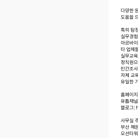
다양한 
도움을 
특히 탐
실무경험
아르바이
타 업체
실무교육
정직원으
민간조사
자체 교
유일한 
홈페이지
유튭채널
블로그:
사무실 주
부산 해
오션타워 