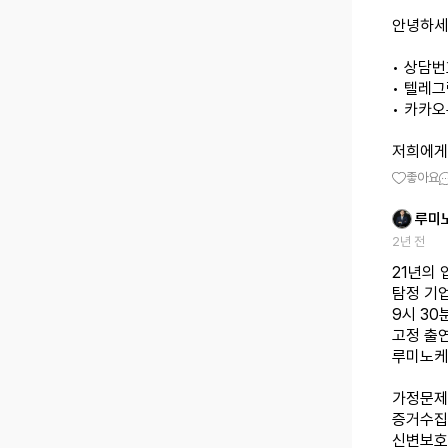
안녕하세
• 상담번호
• 텔레그램
• 카카오톡
저희에게
좋아요
루미
2년 전
21년의 
탐정 기
9시 3
고정 출연
루미노케
가정문제
증거수집
신변보호 