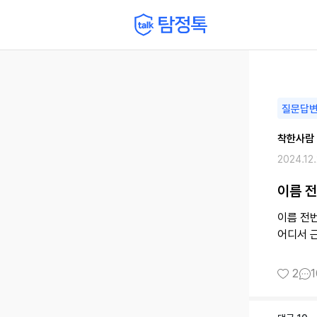
질문답
착한사람
2024.12
이름 
이름 전
어디서 
2
1