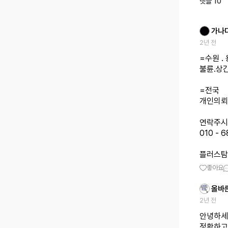
댓글
10
가나
2년 전
=수원 .
불륜.상
=전국
개인의뢰
연락주시
010 - 6
플러스탐
좋아요
올바
2년 전
안녕하세
정확하고