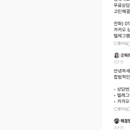
무료상담
고민해결
전화) 0
카카오 상
텔레그램 상
좋아요
굿파
2년 전
안녕하세
합법적인
• 상담번호
• 텔레그램
• 카카오톡
좋아요
해결
2년 전