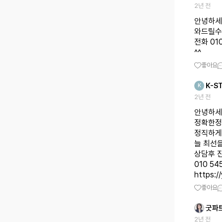
2년 전
안녕하세
와드릴수
전화 01
^^
좋아요
K-S
K
2년 전
안녕하세
정확한정
정직하게
늘 최선
상담후 
https:
좋아요
굿파
2년 전