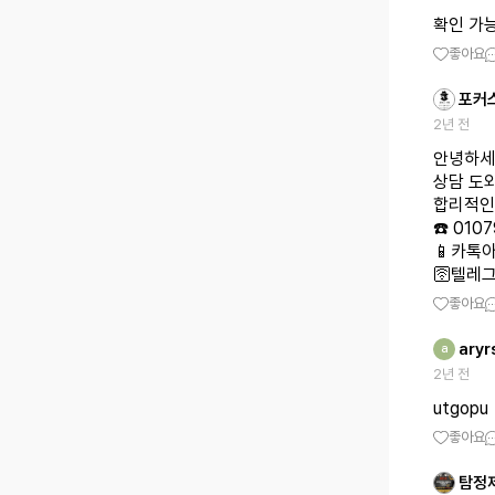
확인 가능
좋아요
포커
2년 전
안녕하세
상담 도
합리적인
☎️ 010
📱카톡아
🛜텔레그
좋아요
aryr
a
2년 전
utgopu
좋아요
탐정