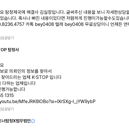
요 탐정제국에 해결사 김실장입니다. 글써주신 내용을 보니 자세한상담을
있습니다. 혹시나 빠진 내용이있다면 저렴하게 진행이가능할수도있습니다
0.8236.4757 카톡 bey0408 텔레 bey0408 무료상담이니 언제든
답글달기
TOP 탐정사
요
보로 의뢰인의 정보를 찾아서
 찾아드리는 업체 K-STOP 입니다
을 다하는 업체입니다
진행가능합니다
//youtu.be/MfeJRK6lOBo?si=lXrSXg-l_jYW9ybP
답글달기
트너탐정X법무법인