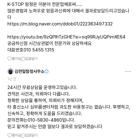
K-STOP 탐정은 이분야 전문업체로써.....
많은경험과 노하우로 믿음과신뢰에 대해서 결과로보답드리고있습니
https://m.blog.naver.com/ddob01/222383497332
https://youtu.be/9zQPIhTzGHE?si=oq99RJyUQPimXE64
궁금하신점 시간상관없이 전문가와 상담하세요
대표번호010 5455 1315
좋아요
답글달기
김전일탐정사무소
1년 전
24시간 무료상담을 운영하고있습니다.
견적은 사건과, 의뢰마다 다릅니다.
정확한 상담을 통하여, 의뢰비가 정해지며,
타 흥신소나 심부름센터처럼 과도한 비용청구는 없습니다. 투명하고,
신속하고, 정확하게 도움을 드리겠습니다.
문의전화는010-5830-4860입니다.
믿고 맡겨주시는 만큼 말보다 결과로 보답하겠습니다
좋아요
답글달기