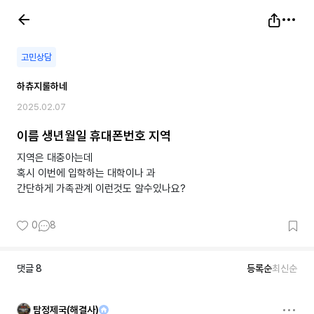
고민상담
하츄지룰하네
2025.02.07
이름 생년월일 휴대폰번호 지역
지역은 대충아는데
혹시 이번에 입학하는 대학이나 과
간단하게 가족관계 이런것도 알수있나요?
0
8
댓글
8
등록순
최신순
탐정제국(해결사)