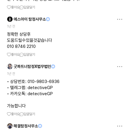
좋아요
답글달기
에스아이 탐정사무소
1년 전
정확한 상담후
도움드릴수있을것같습니다
010 8746 2210
좋아요
답글달기
굿파트너탐정X법무법인
1년 전
• 상담번호: 010-9803-6936
• 텔레그램: detectiveGP
• 카카오톡: detectiveGP
가능합니다
좋아요
답글달기
해결탐정사무소