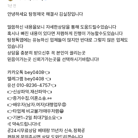
1년 전
안녕하세요 탐정제국 해결사 김실장입니다
말씀하신 내용을보니 자세한상담을 통해 도움드릴수있습니다
혹시나 빠진 내용이 있다면 저렴하게 진행이 가능할수도있습니다
탐정톡앱에는 유능하신 업체들이 많지만 반대로 그렇지 않은 업체도
있습니다
상담을 충분히 받으신후 꼭 본인이 끌리는곳
믿음이가는곳 신뢰가가는곳을 선택하시기바랍니다!
카카오톡 bey0408👈
텔레그램 bey0408 👈
유선 010-8236-4757👈
👉신상파악.재산파악👈
👉증거수집.이혼소송.👀
👉배우자(남자.여자)대행업무😡
👉타업체 비교불가!매우저렴😁
👉기본1~2일 최대7일소요👈
🤙약속드립니다!🤙
✌️24시무료상담 베테랑 11년차 신속.정확✌️
편하게 문의주시면 상담 도와드리겠습니다.