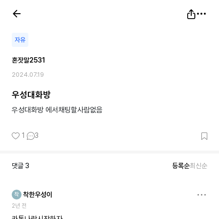
자유
혼잣말2531
2024.07.19
우성대화방
우성대화방 에서채팅할사람없음
1
3
댓글
3
등록순
최신순
착한우성이
착
2년 전