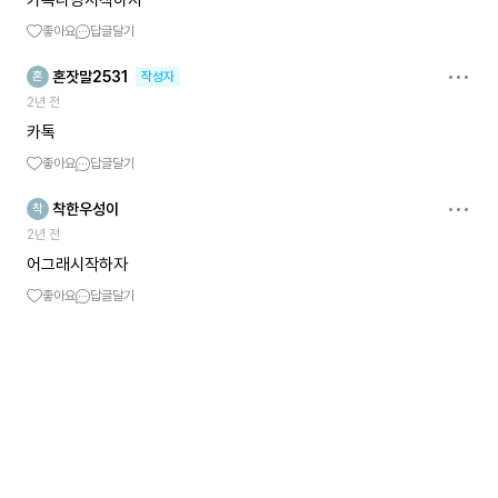
카톡나랑시작하자
좋아요
답글달기
혼잣말2531
혼
작성자
2년 전
카톡
좋아요
답글달기
착한우성이
착
2년 전
어그래시작하자
좋아요
답글달기