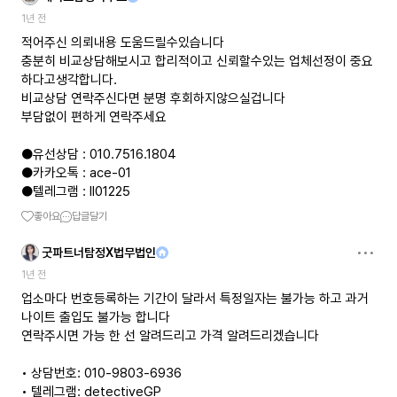
1년 전
적어주신 의뢰내용 도움드릴수있습니다
충분히 비교상담해보시고 합리적이고 신뢰할수있는 업체선정이 중요
하다고생각합니다.
비교상담 연락주신다면 분명 후회하지않으실겁니다
부담없이 편하게 연락주세요
●유선상담 : 010.7516.1804
●카카오톡 : ace-01
●텔레그램 : ll01225
좋아요
답글달기
굿파트너탐정X법무법인
1년 전
업소마다 번호등록하는 기간이 달라서 특정일자는 불가능 하고 과거
나이트 출입도 불가능 합니다
연락주시면 가능 한 선 알려드리고 가격 알려드리겠습니다
• 상담번호: 010-9803-6936
• 텔레그램: detectiveGP