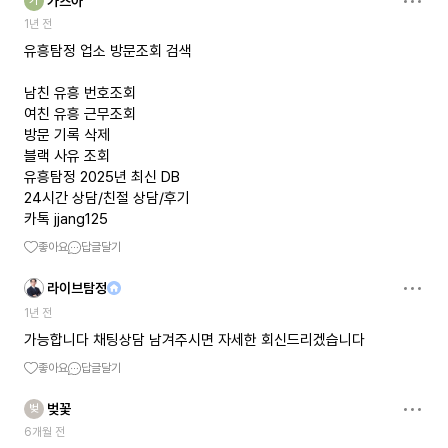
가즈아
가
1년 전
유흥탐정 업소 방문조회 검색
남친 유흥 번호조회
여친 유흥 근무조회
방문 기록 삭제
블랙 사유 조회
유흥탐정 2025년 최신 DB
24시간 상담/친절 상담/후기
카톡 jjang125
좋아요
답글달기
라이브탐정
1년 전
가능합니다 채팅상담 남겨주시면 자세한 회신드리겠습니다
좋아요
답글달기
벚꽃
벚
6개월 전