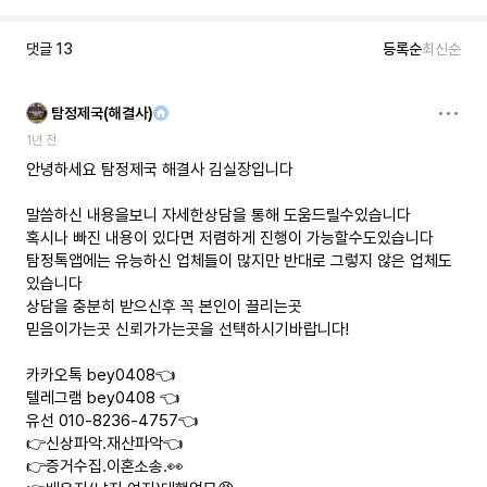
댓글
13
등록순
최신순
탐정제국(해결사)
1년 전
안녕하세요 탐정제국 해결사 김실장입니다
말씀하신 내용을보니 자세한상담을 통해 도움드릴수있습니다
혹시나 빠진 내용이 있다면 저렴하게 진행이 가능할수도있습니다
탐정톡앱에는 유능하신 업체들이 많지만 반대로 그렇지 않은 업체도
있습니다
상담을 충분히 받으신후 꼭 본인이 끌리는곳
믿음이가는곳 신뢰가가는곳을 선택하시기바랍니다!
카카오톡 bey0408👈
텔레그램 bey0408 👈
유선 010-8236-4757👈
👉신상파악.재산파악👈
👉증거수집.이혼소송.👀