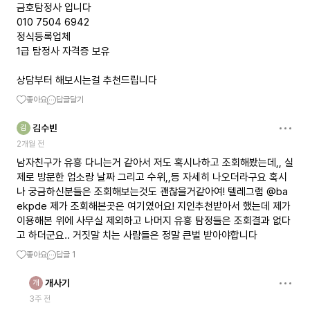
금호탐정사 입니다
010 7504 6942
정식등록업체
1급 탐정사 자격증 보유
상담부터 해보시는걸 추천드립니다
좋아요
답글달기
김수빈
김
2개월 전
남자친구가 유흥 다니는거 같아서 저도 혹시나하고 조회해봤는데,, 실
제로 방문한 업소랑 날짜 그리고 수위,,등 자세히 나오더라구요 혹시
나 궁금하신분들은 조회해보는것도 괜찮을거같아여! 텔레그램 @ba
ekpde 제가 조회해본곳은 여기였어요! 지인추천받아서 했는데 제가
이용해본 위에 사무실 제외하고 나머지 유흥 탐정들은 조회결과 없다
고 하더군요.. 거짓말 치는 사람들은 정말 큰벌 받아야합니다
좋아요
답글
1
개사기
개
3주 전