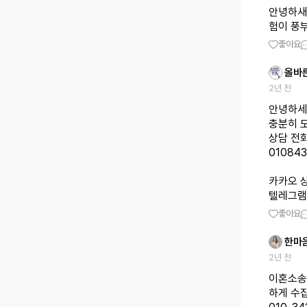
안녕하새
험이 풍
좋아요
올바
2년 전
안녕하세
충분히 
상담 전
01084
카카오 상
텔레그램 상
좋아요
한마
2년 전
이혼소송
하게 수