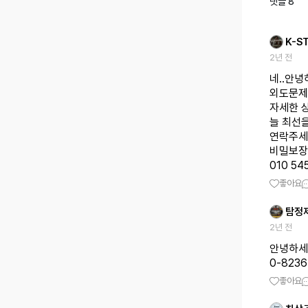
댓글
8
K-S
2년 전
네..안
외도문제
자세한 
늘 최선
연락주세
비밀보장
010 545
좋아요
탐정
2년 전
안녕하세
0-82
좋아요