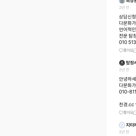
최상
2년 전
상담신청
다문화가
언어적인
전문 탐
010 51
좋아요
탐정
2년 전
안녕하세
다문화가
010-81
천경.c
좋아요
지티
2년 전