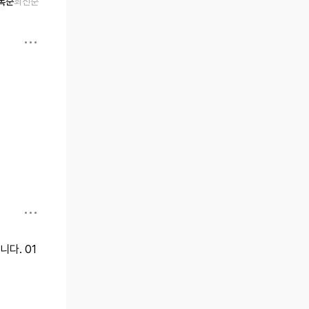
록순
최신순
다. 01