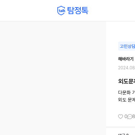
고민상
해바라기
2024.08
외도문
다문화 
외도 문
0