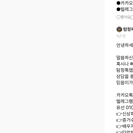
●카카오톡
●텔레그램 
좋아요
탐정
1년 전
안녕하세
말씀하신
혹시나 
탐정톡앱
상담을 
믿음이가
카카오톡 
텔레그램 
유선 010
👉신상
👉증거수
👉배우
👉타업