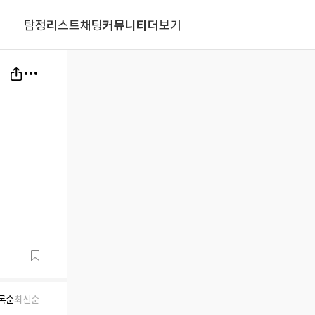
탐정리스트
채팅
커뮤니티
더보기
록순
최신순