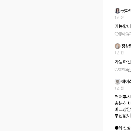
굿파
1년 전
가능합니
좋아요
정상
1년 전
가능하긴
좋아요
에이
1년 전
적어주신
충분히 
비교상담
부담없이
●유선상담 