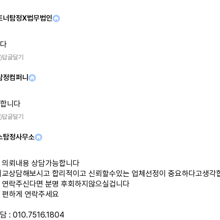
트너탐정X법무법인
다
답글달기
탐정컴퍼니
합니다
답글달기
스탐정사무소
 의뢰내용 상담가능합니다
비교상담해보시고 합리적이고 신뢰할수있는 업체선정이 중요하다고생각
 연락주신다면 분명 후회하지않으실겁니다
 편하게 연락주세요
: 010.7516.1804