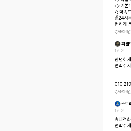
👉기본
🤙약속드
✌️24시
편하게 
좋아요
퍼센
1년 전
안녕하세
연락주시
010 219
좋아요
스토
1년 전
휴대전화
연락주세요