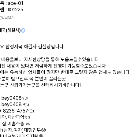
 : ace-01
: ll01225
답글달기
제국(해결사)
요 탐정제국 해결사 김실장입니다
 내용을보니 자세한상담을 통해 도움드릴수있습니다
빠진 내용이 있다면 저렴하게 진행이 가능할수도있습니다
에는 유능하신 업체들이 많지만 반대로 그렇지 않은 업체도 있습니다
충분히 받으신후 꼭 본인이 끌리는곳
는곳 신뢰가가는곳을 선택하시기바랍니다!
bey0408👈
bey0408 👈
-8236-4757👈
파악.재산파악👈
집.이혼소송.👀
자(남자.여자)대행업무😡
체 비교불가!매우저렴😁