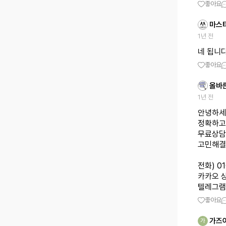
좋아요
마스
1년 전
네 됩니다
좋아요
올바
1년 전
안녕하세
정확하고
무료상담
고민해결
전화) 0
카카오 상
텔레그램 상
좋아요
가즈
가