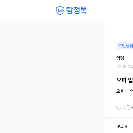
고민상
익명
2025.04
오피 
오피나 업
0
댓글
9