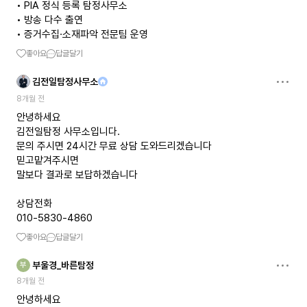
• PIA 정식 등록 탐정사무소
• 방송 다수 출연
• 증거수집·소재파악 전문팀 운영
좋아요
답글달기
김전일탐정사무소
8개월 전
안녕하세요
김전일탐정 사무소입니다.
문의 주시면 24시간 무료 상담 도와드리겠습니다
믿고맡겨주시면
말보다 결과로 보답하겠습니다
상담전화
010-5830-4860
좋아요
답글달기
부울경_바른탐정
부
8개월 전
안녕하세요