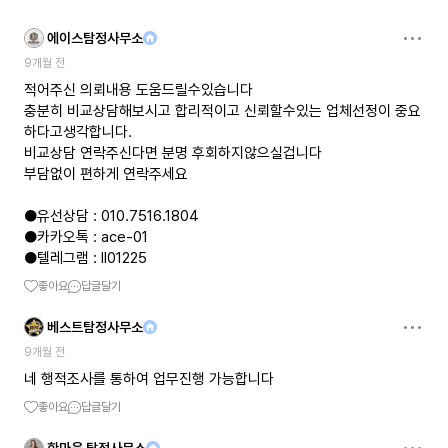
에이스탐정사무소
9개월 전
적어주신 의뢰내용 도움드릴수있습니다
충분히 비교상담해보시고 합리적이고 신뢰할수있는 업체선정이 중요
하다고생각합니다.
비교상담 연락주신다면 분명 후회하지않으실겁니다
부담없이 편하게 연락주세요
●유선상담 : 010.7516.1804
●카카오톡 : ace-01
●텔레그램 : ll01225
좋아요
답글달기
베스트탐정사무소
9개월 전
네 행적조사를 통하여 업무진행 가능합니다
좋아요
답글달기