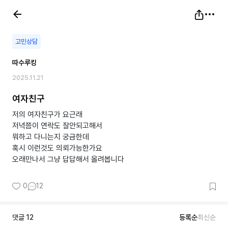
고민상담
따수루킹
2025.11.21
여자친구
저의 여자친구가 요근래
저녁쯤이 연락도 잘안되고해서
뭐하고 다니는지 궁금한데
혹시 이런것도 의뢰가능한가요
오래만나서 그냥 답답해서 올려봅니다
0
12
댓글
12
등록순
최신순