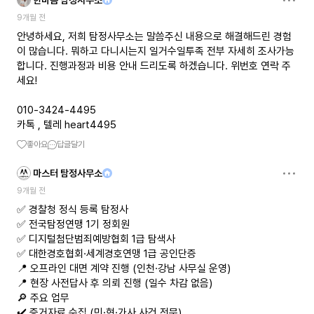
한마음 탐정사무소
9개월 전
안녕하세요, 저희 탐정사무소는 말씀주신 내용으로 해결해드린 경험
이 많습니다. 뭐하고 다니시는지 일거수일투족 전부 자세히 조사가능
합니다. 진행과정과 비용 안내 드리도록 하겠습니다. 위번호 연락 주
세요!
010-3424-4495
카톡 , 텔레 heart4495
좋아요
답글달기
마스터 탐정사무소
9개월 전
✅ 경찰청 정식 등록 탐정사
✅ 전국탐정연맹 1기 정회원
✅ 디지털첨단범죄예방협회 1급 탐색사
✅ 대한경호협회·세계경호연맹 1급 공인단증
📍 오프라인 대면 계약 진행 (인천·강남 사무실 운영)
📍 현장 사전답사 후 의뢰 진행 (일수 차감 없음)
🔎 주요 업무
✔️ 증거자료 수집 (민·형·가사 사건 전문)