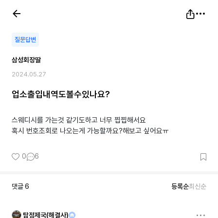
질문답변
삼성회장딸
2024.05.27
업소출입내역도볼수있나요?
스웨디시를 가는것 같기도하고 너무 찝찝해서요
혹시 번호조회로 나오는게 가능할까요?해보고 싶어요ㅠ
0
6
댓글
6
등록순
최신순
탐정제국(해결사)