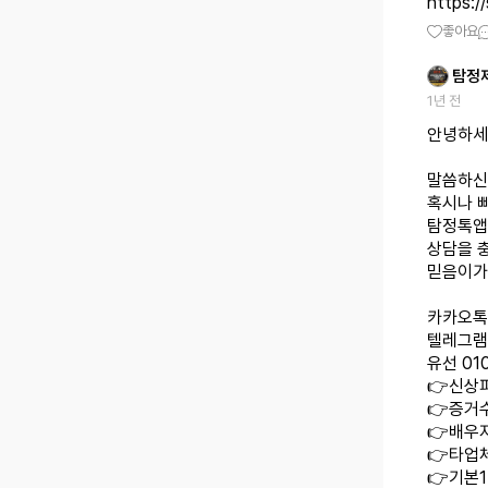
https:/
좋아요
탐정
1년 전
안녕하세
말씀하신
혹시나 
탐정톡앱
상담을 
믿음이가
카카오톡 
텔레그램 
유선 010
👉신상
👉증거수
👉배우
👉타업
👉기본