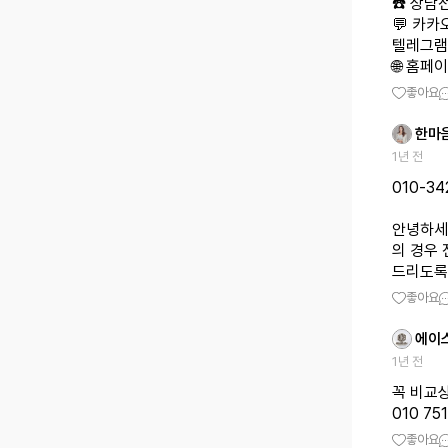
☎️ 상담전
💬 카카오
텔레그램 :
🌐 홈페이
좋아요
한마
1년 전
010-34
안녕하세
의 경우
드리도록
좋아요
에이
1년 전
꼭 비교
010 75
좋아요