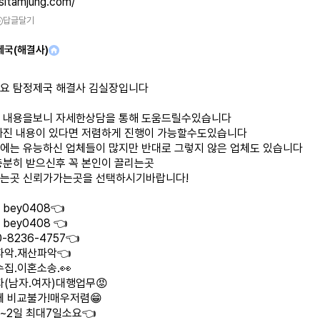
/sitamjung.com/
답글달기
제국(해결사)
요 탐정제국 해결사 김실장입니다
 내용을보니 자세한상담을 통해 도움드릴수있습니다
빠진 내용이 있다면 저렴하게 진행이 가능할수도있습니다
에는 유능하신 업체들이 많지만 반대로 그렇지 않은 업체도 있습니다
충분히 받으신후 꼭 본인이 끌리는곳
는곳 신뢰가가는곳을 선택하시기바랍니다!
bey0408👈
bey0408 👈
-8236-4757👈
파악.재산파악👈
집.이혼소송.👀
자(남자.여자)대행업무😡
체 비교불가!매우저렴😁
1~2일 최대7일소요👈