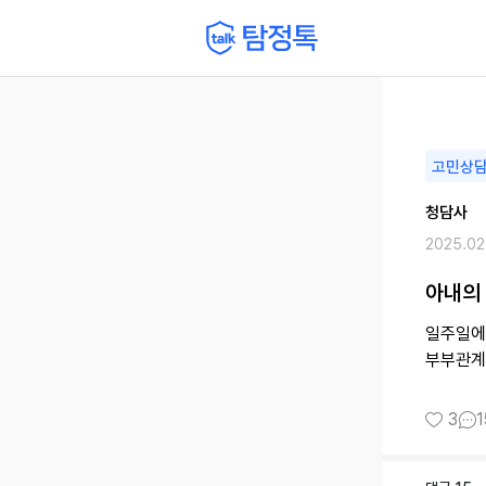
고민상
청담사
2025.02
아내의
일주일에
부부관계
3
1