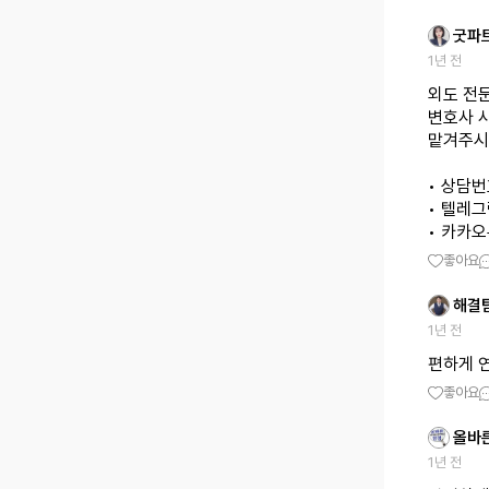
굿파
1년 전
외도 전
변호사 
맡겨주시
• 상담번호
• 텔레그램
• 카카오톡
좋아요
해결
1년 전
편하게 
좋아요
올바
1년 전