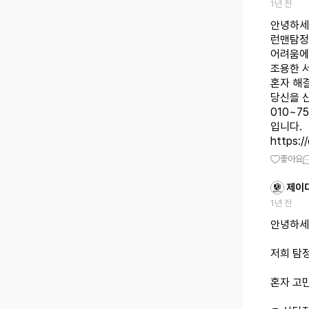
1년 전
안녕하세
런맨탐정
어려움에
조용한 
혼자 해
당신을 
010~75
https://
좋아요
제이
1년 전
안녕하세
저희 탐
혼자 고