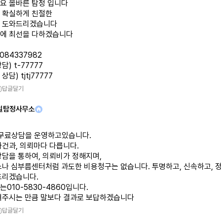
요 올바른 탐정 입니다
 확실하게 친절한
 도와드리겠습니다
에 최선을 다하겠습니다
1084337982
담) t-77777
담) tjtj77777
답글달기
일탐정사무소
 무료상담을 운영하고있습니다.
사건과, 의뢰마다 다릅니다.
상담을 통하여, 의뢰비가 정해지며,
소나 심부름센터처럼 과도한 비용청구는 없습니다. 투명하고, 신속하고, 
드리겠습니다.
010-5830-4860입니다.
겨주시는 만큼 말보다 결과로 보답하겠습니다
답글달기