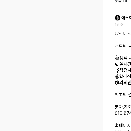
댓글
15
에스
1년 전
당신이 
저희의 
👍정식
⏰️실시
🥇탐정사
💰합리
📷의뢰
최고의 
문자.전
010 87