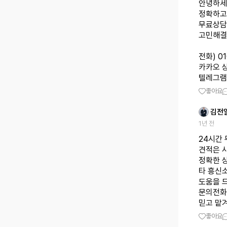
안녕하세
정확하고
무료상담
고민해결
전화) 0
카카오 상
텔레그램 상
좋아요
김전
1년 전
24시간
견적은 
정확한 
타 흥신
도움을 
문의전화는
믿고 맡
좋아요