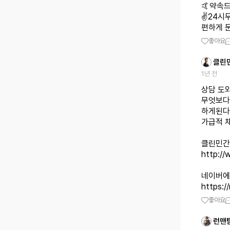
🤙약속드
✌️24시
편하게 
좋아요
클린
1년 전
상담 도
무엇보다
하게된다
가급적 
http://
https:/
좋아요
런맨