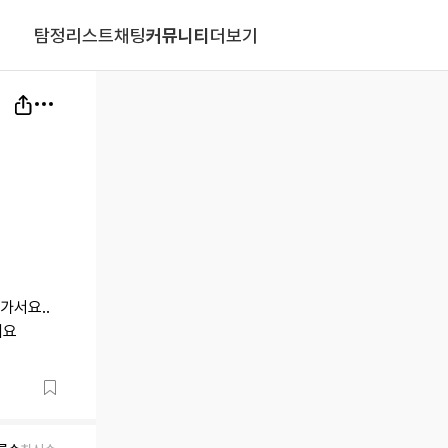
탐정리스트
채팅
커뮤니티
더보기
가서요..
어요