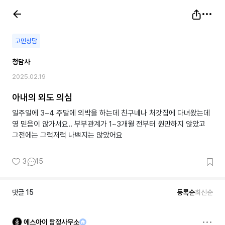
고민상담
청담사
2025.02.19
아내의 외도 의심
일주일에 3~4 주말에 외박을 하는데 친구네나 처갓집에 다녀왔는데
영 믿음이 않가서요.. 부부관계가 1~3개월 전부터 원만하지 않았고
그전에는 그럭저럭 나쁘지는 않았어요
3
15
댓글
15
등록순
최신순
에스아이 탐정사무소