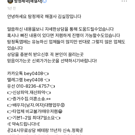
탐정제국(해결사)
1년 전
안녕하세요 탐정제국 해결사 김실장입니다
말씀하신 내용을보니 자세한상담을 통해 도움드릴수있습니다
혹시나 빠진 내용이 있다면 저렴하게 진행이 가능할수도있습니다
탐정톡앱에는 유능하신 업체들이 많지만 반대로 그렇지 않은 업체도
있습니다
상담을 충분히 받으신후 꼭 본인이 끌리는곳
믿음이가는곳 신뢰가가는곳을 선택하시기바랍니다!
카카오톡 bey0408👈
텔레그램 bey0408 👈
유선 010-8236-4757👈
👉신상파악.재산파악👈
👉증거수집.이혼소송.👀
👉배우자(남자.여자)대행업무😡
👉타업체 비교불가!매우저렴😁
👉기본1~2일 최대7일소요👈
🤙약속드립니다!🤙
✌️24시무료상담 베테랑 11년차 신속.정확✌️