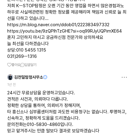
저희 KㅡSTOP탐정은 오랜 기간 동안 영업을 하면서 많은경험과노
하우로 사실에관련된 정확한 정보를 제공해리며 책임과 신뢰로 늘 최
https://m.blog.naver.com/ddob01/222383497332
https://youtu.be/9zQPIhTzGHE?si=oq99RJyUQPimXE64
혼자 고민하지 마시고 궁금하신점 전문가와 상의하세요
늘 최선을 다하겠습니다
상담:010 5455 1315
031)269ㅡ1316
좋아요
답글달기
김전일탐정사무소
1년 전
24시간 무료상담을 운영하고있습니다.
견적은 사건과, 의뢰마다 다릅니다.
정확한 상담을 통하여, 의뢰비가 정해지며,
타 흥신소나 심부름센터처럼 과도한 비용청구는 없습니다. 투명하고,
신속하고, 정확하게 도움을 드리겠습니다.
문의전화는010-5830-4860입니다.
믿고 맡겨주시는 만큼 말보다 결과로 보답하겠습니다