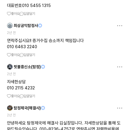
대표번호010 5455 1315
좋아요
답글달기
최상공익탐정사
2년 전
연락주십시요!! 증거수집 승소까지 책임집니다
010 6463 2240
좋아요
답글달기
핏불흥신소(탐정)
2년 전
자세한상담
010 2115 4232
좋아요
답글달기
탐정제국(해결사)
2년 전
안녕하세요 탐정제국에 해결사 김실장입니다. 자세한상담을 통해 도
와드릴수있습니다. 010-8236-4757로 연락주시면 저렴한비용에