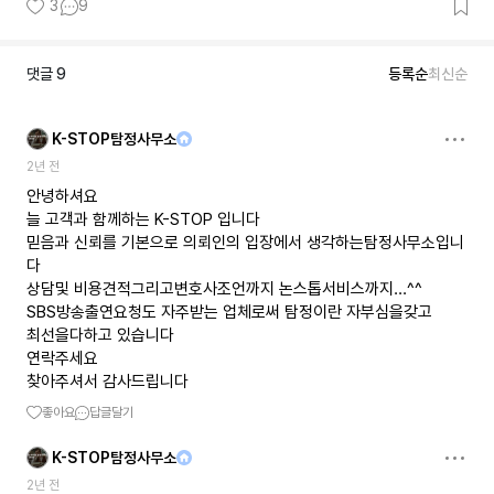
3
9
댓글
9
등록순
최신순
K-STOP탐정사무소
2년 전
안녕하셔요
늘 고객과 함께하는 K-STOP 입니다
믿음과 신뢰를 기본으로 의뢰인의 입장에서 생각하는탐정사무소입니
다
상담및 비용견적그리고변호사조언까지 논스톱서비스까지...^^
SBS방송출연요청도 자주받는 업체로써 탐정이란 자부심을갖고
최선을다하고 있습니다
연락주세요
찾아주셔서 감사드립니다
좋아요
답글달기
K-STOP탐정사무소
2년 전