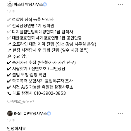
마스터 탐정사무소
1년 전
✅ 경찰청 정식 등록 탐정사
✅ 전국탐정연맹 1기 정회원
✅ 디지털첨단범죄예방협회 1급 탐색사
✅ 대한경호협회·세계경호연맹 1급 공인단증
📍 오프라인 대면 계약 진행 (인천·강남 사무실 운영)
📍 현장 사전답사 후 의뢰 진행 (일수 차감 없음)
🔎 주요 업무
✔️ 증거자료 수집 (민·형·가사 사건 전문)
✔️ 사람찾기 / 신변보호 / 고민상담
✔️ 불법 도청·감청 확인
✔️ 학교폭력·보험사기·불법체류자 조사
✔️ 사건 A/S 가능한 유일한 탐정사무소
📞 대표 탐정사 010-3902-3853
좋아요
답글달기
K-STOP탐정사무소
1년 전
안녕하세요