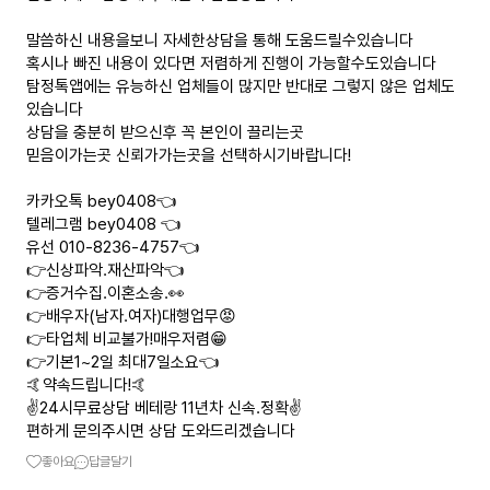
말씀하신 내용을보니 자세한상담을 통해 도움드릴수있습니다
혹시나 빠진 내용이 있다면 저렴하게 진행이 가능할수도있습니다
탐정톡앱에는 유능하신 업체들이 많지만 반대로 그렇지 않은 업체도
있습니다
상담을 충분히 받으신후 꼭 본인이 끌리는곳
믿음이가는곳 신뢰가가는곳을 선택하시기바랍니다!
카카오톡 bey0408👈
텔레그램 bey0408 👈
유선 010-8236-4757👈
👉신상파악.재산파악👈
👉증거수집.이혼소송.👀
👉배우자(남자.여자)대행업무😡
👉타업체 비교불가!매우저렴😁
👉기본1~2일 최대7일소요👈
🤙약속드립니다!🤙
✌️24시무료상담 베테랑 11년차 신속.정확✌️
편하게 문의주시면 상담 도와드리겠습니다
좋아요
답글달기