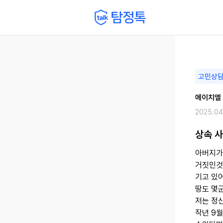
고민상
에이치엘
2025.04
상속 
아버지가
거짓인것
기고 있어
땅도 몇
저는 정
작년 9