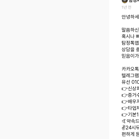
탐정
1년 전
안녕하세
말씀하신
혹시나 
탐정톡앱
상담을 
믿음이가
카카오톡 
텔레그램 
유선 010
👉신상
👉증거수
👉배우
👉타업
👉기본
🤙약속드
✌️24시
편하게 