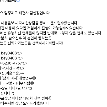
제국(해결사)
요 탐정제국 해결사 김실장입니다
 내용을보니 자세한상담을 통해 도움드릴수있습니다
빠진 내용이 있다면 저렴하게 진행이 가능할수도있습니다
에는 유능하신 업체들이 많지만 반대로 그렇지 않은 업체도 있습니다
충분히 받으신후 꼭 본인이 끌리는곳
는곳 신뢰가가는곳을 선택하시기바랍니다!
bey0408👈
bey0408 👈
-8236-4757👈
파악.재산파악👈
집.이혼소송.👀
자(남자.여자)대행업무😡
체 비교불가!매우저렴😁
1~2일 최대7일소요👈
립니다!🤙
무료상담 베테랑 11년차 신속.정확✌️
문의주시면 상담 도와드리겠습니다