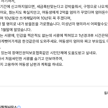
 사기쳐서,
기간에 신고하지않으면, 세금폭탄맞는다고 강박을줘서, 구청으로 나오게
어요, 꿨는지도 확실치안고, 여동생에게 2억을 엄마가 꾸었다며 엄마돈
며 10년동안 쓰게해달라며 10년뒤 꼭 주겠다며,
생 딸 명의로 내가 받을돈을 가로챘습니다. 미성년자 명의라서 어찌할수도
 1월말에 알았습니다.
는 서류에, 인감을 찍은적도 없는데 서류에 찍혀있고 1년경과후 시간끈
가게뺏어가게끔 한것같은데 도와주세요. 여동생이 엄마와 짜고 부모집도 
.
 있는데 장애인권익보호협회같은 시민단체에 도움도받고 싶네요.
아서 처음싸인한 서류를 숨기고 안보여주며,
4
등
리탐정사무소