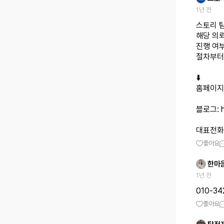
1년 전
스토리 
해당 의
진행 여
절차부터
⬇️
홈페이지
블로그:
대표전화:
좋아요
한마
1년 전
010-3
좋아요