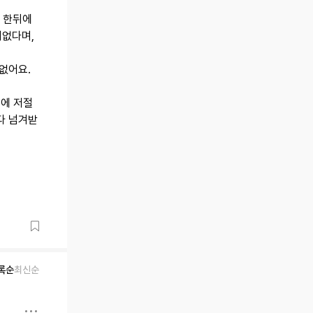
 한뒤에
이없다며,
없어요.
뒤에 저절
다 넘겨받
록순
최신순