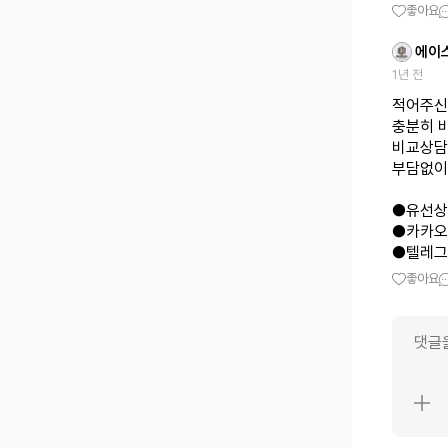
좋아요
에이
1년 전
적어주신
충분히 
비교상담
부담없이
●유선상담 
●카카오톡
●텔레그램 
좋아요