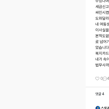
수있다며
세금신고
싸인시켰
도와달라
내 여동
이사실을
본적도없
로 넘어
았습니다
복지카드
내가 속
0
댓글
4
스토