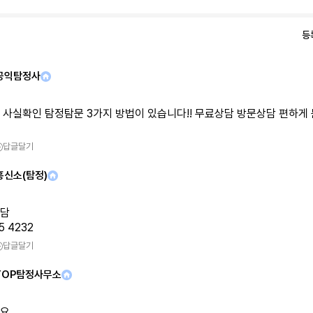
등
공익탐정사
 사실확인 탐정탐문 3가지 방법이 있습니다!! 무료상담 방문상담 편하게 
답글달기
흥신소(탐정)
담
5 4232
답글달기
TOP탐정사무소
요