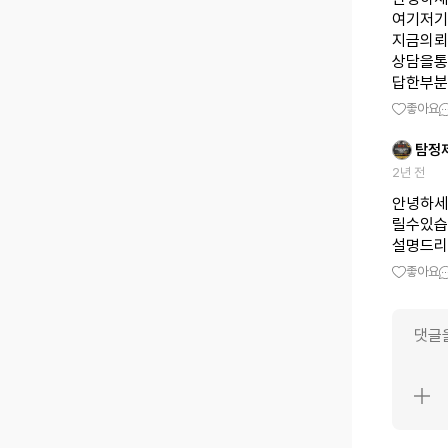
여기저기
지금의뢰
상담을통
답한부분
좋아요
탐정
2년 전
안녕하세
릴수있습
설명드리
좋아요