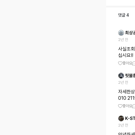
댓글
4
최상
2년 전
사실조회
십시요!!
좋아요
핏불
2년 전
자세한상
010 211
좋아요
K-S
2년 전
안녕하세