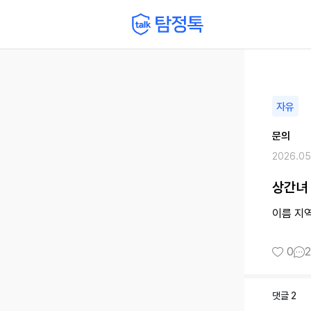
자유
문의
2026.05
상간녀
이름 지
0
2
댓글
2