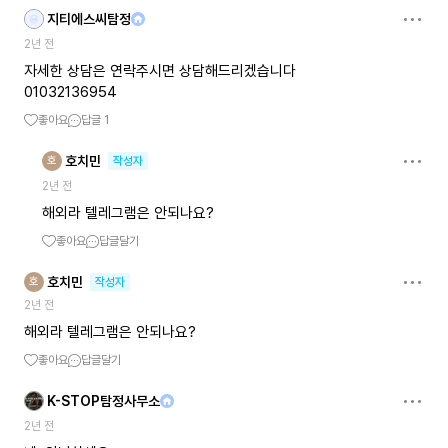
지티에스씨탐정
2년 전
자세한 상담은 연락주시면 상담해드리겠습니다
01032136954
좋아요
답글
1
호치민
호
작성자
2년 전
해외라 텔레그램은 안되나요?
좋아요
답글달기
호치민
호
작성자
2년 전
해외라 텔레그램은 안되나요?
좋아요
답글달기
K-STOP탐정사무소
2년 전