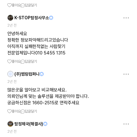
좋아요
답글달기
K-STOP탐정사무소
2년 전
안녕하세요
정확한 정보파악해드리고있습니다
아직까지 실패한적없는 사람찾기
전문업체입니다010 5455 1315
좋아요
답글달기
(주)범랑컴퍼니
2년 전
많은곳을 알아보고 비교해보세요.
의뢰인님께 맞는 솔루션을 제공받아야 합니다.
궁금하신점은 1660-2515로 연락주세요
좋아요
답글달기
탐정제국(해결사)
2년 전