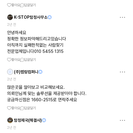
좋아요
답글달기
K-STOP탐정사무소
2년 전
안녕하세요
정확한 정보파악해드리고있습니다
아직까지 실패한적없는 사람찾기
전문업체입니다010 5455 1315
좋아요
답글달기
(주)범랑컴퍼니
2년 전
많은곳을 알아보고 비교해보세요.
의뢰인님께 맞는 솔루션을 제공받아야 합니다.
궁금하신점은 1660-2515로 연락주세요
좋아요
답글달기
탐정제국(해결사)
2년 전