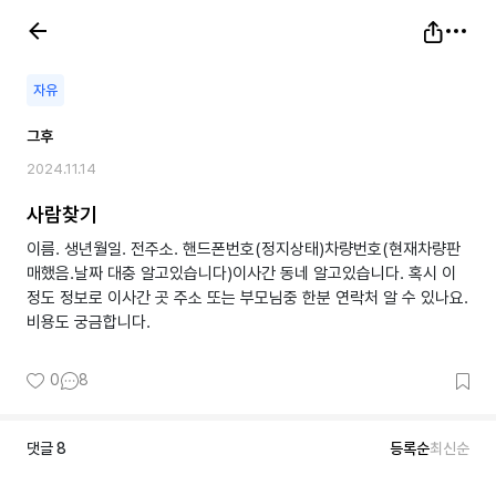
자유
그후
2024.11.14
사람찾기
이름. 생년월일. 전주소. 핸드폰번호(정지상태)차량번호(현재차량판
매했음.날짜 대충 알고있습니다)이사간 동네 알고있습니다. 혹시 이
정도 정보로 이사간 곳 주소 또는 부모님중 한분 연락처 알 수 있나요.
0
8
댓글
8
등록순
최신순