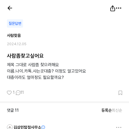
질문답변
사람찾음
2024.12.05
사람좀찾고싶어요
제목 그대로 사람좀 찾으려해요
이름.나이.카톡.사는곳대충? 이정도 알고있어요
대충이라도 얼마정도 필요할까요?
1
11
댓글
11
등록순
최신순
김상민탐정사무소