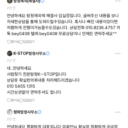
탐정제국(해결사)
2년 전
안녕하세요 탐정제국에 해결사 김실장입니다. 글써주신 내용을 보니
자세한상담을 통해 도와드릴수있습니다. 혹시나 빠진 내용이있다면
저렴하게 진행이가능할수도있습니다. 상담전화 010.8236.4757 카
톡 bey0408 텔레 bey0408 무료상담이니 언제든 연락주세요^^
좋아요
답글달기
K-STOP탐정사무소
2년 전
네..안녕하세요
사람찾기 전문탐정KㅡSTOP입니다
상담후 확실한의뢰내용 처리해드리겠습니다
010 5455 1315
시간상관없이 연락주셔도 됩니다
좋아요
답글달기
평화탐정사무소
2년 전
안녕하세요 평화탐정 대표입니다 의뢰인님 확실히 정확하게 궁금점