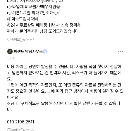
👉배우자(남자.여자)대행업무😡
👉타업체 비교불가!매우저렴😁
👉기본1~2일 최대7일소요👈
🤙약속드립니다!🤙
✌️24시무료상담 베테랑 11년차 신속.정확✌️
편하게 문의주시면 상담 도와드리겠습니다
좋아요
답글달기
퍼센트 탐정사무소
1년 전
비용 차이는 당연히 발생할 수 있습니다. 사람을 직접 찾아서 전달하
고 답변까지 받아오는 건 인력과 시간, 리스크가 더 들어가기 때문에
요.
그런데 어떤 목적의 자료인지, 또 어떤 종류의 자료를 전달하려는 건
지도 중요할 것 같아요. 그에 따라 접근 방식이나 비용이 달라질 수 있
어서요.
조금 더 구체적으로 말씀해주시면 더 정확한 답변 가능할 것 같습니
다.
010 2196 2511
좋아요
답글달기