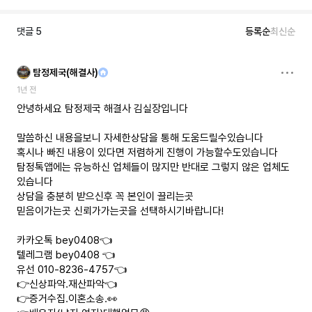
댓글
5
등록순
최신순
탐정제국(해결사)
1년 전
안녕하세요 탐정제국 해결사 김실장입니다
말씀하신 내용을보니 자세한상담을 통해 도움드릴수있습니다
혹시나 빠진 내용이 있다면 저렴하게 진행이 가능할수도있습니다
탐정톡앱에는 유능하신 업체들이 많지만 반대로 그렇지 않은 업체도
있습니다
상담을 충분히 받으신후 꼭 본인이 끌리는곳
믿음이가는곳 신뢰가가는곳을 선택하시기바랍니다!
카카오톡 bey0408👈
텔레그램 bey0408 👈
유선 010-8236-4757👈
👉신상파악.재산파악👈
👉증거수집.이혼소송.👀