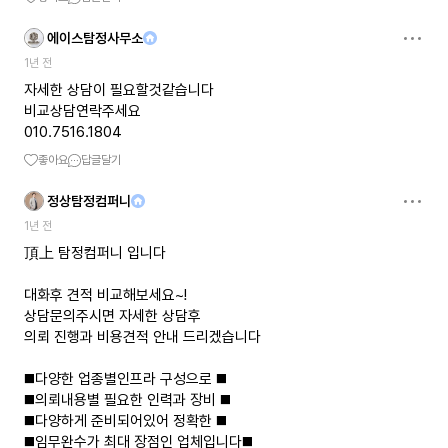
에이스탐정사무소
1년 전
자세한 상담이 필요할것같습니다
비교상담연락주세요
010.7516.1804
좋아요
답글달기
정상탐정컴퍼니
1년 전
頂上 탐정컴퍼니 입니다
대화후 견적 비교해보세요~!
상담문의주시면 자세한 상담후
의뢰 진행과 비용견적 안내 드리겠습니다
◼️다양한 업종별인프라 구성으로 ◼️
◼️의뢰내용별 필요한 인력과 장비 ◼️
◼️다양하게 준비되어있어 정확한 ◼️
◼️임무완수가 최대 장점인 업체입니다◼️