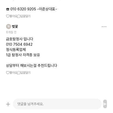
☎️ 010 6320 9205 -이준상대표-
좋아요
답글달기
벚꽃
벚
6개월 전
금호탐정사 입니다
010 7504 6942
정식등록업체
1급 탐정사 자격증 보유
상담부터 해보시는걸 추천드립니다
좋아요
답글달기