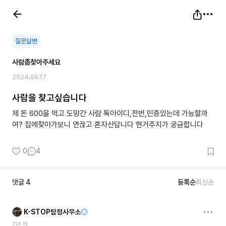
질문답변
사람좀찾아주세요
2024.09.17
사람을 찾고싶습니다
제 돈 600을 먹고 도망간 사람 톡아이디,전번,민증있는데 가능할까
여? 집에찾아가보니 연끊고 혼자산답니다 현거주지가 궁금합니다
0
4
댓글
4
등록순
최신순
K-STOP탐정사무소
2년 전