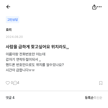
고민상담
효리
2024.08.20
사람을 급하게 찾고싶어요 위치라도,,
이름이랑 전화번호만 아는데
갑자기 연락두절이되서 ,,
핸드폰 번호만으로도 위치를 알수있나요?
시간이 급합니다ㅠㅠ
0
4
댓글
4
등록순
최신순