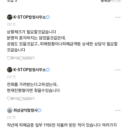
댓글
5
등록순
최신순
K-STOP탐정사무소
2년 전
상황체크가 필요할것같습니다
분명히 혼자하지는 않았을것같은데.
공범도 있을것같고..피해정황이나피해금액등 상세한 상담이 필요할
것같습니다
좋아요
답글달기
K-STOP탐정사무소
2년 전
전화를 가려받는다고하셨는데..
현재진행형이면 찾을수있습니다
좋아요
답글달기
최상공익탐정사
2년 전
작년에 피해금중 일부 1억6천 되돌려 받은 적이 있습니다 여러가지