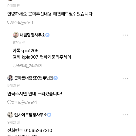
9개월 전
안녕하세요 문의주신내용 해결해드릴수있습니다
좋아요
답글
1
내일탐정사무소
9개월 전
카톡kpia1205
텔레 kpia007 편하게문의주세여
좋아요
답글달기
굿파트너탐정X법무법인
9개월 전
연락주시면 안내 드리겠습니다!
좋아요
답글달기
인사이트탐정사무소
9개월 전
전화번호 01065267310