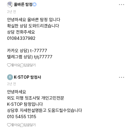
올바른 탐정
2년 전
안녕하세요 올바른 탐정 입니다
확실한 상담 도와드리겠습니다
상담 전화주세요
01084337982
카카오 상담) t-77777
텔레그램 상담) tjtj77777
좋아요
답글달기
K-STOP 탐정사
K
2년 전
안녕하세요
외도 미행 딋조사및 개인고민전문
K-STOP 탐정입니다
상담후 자세한설명듣고 도움드릴수있습니다
010 5455 1315
좋아요
답글달기