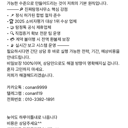
가능한 수준으로 만들어드리는 것이 저희의 기본 원칙입니다.
⸻🔎 진짜탐정사무소 핵심 강점
• 📌 정식 허가된 합법 절차 준수
•🏆 2025 소비자평가 대상 1위 수상 업체
• 🤝 탐정톡 공식 제휴업체
• 🔍 직접증거 확보 전문 팀 운영
• 💳 계약 불이행 시 전액 환불제 보장
• 📡 실시간 보고 시스템 운영 ⸻
필요하시다면 간단 상담 후 바로 실행 가능한 전략, 기간, 예상비용을
안내드립니다.
비밀보장 100%이며, 상담만으로도 해결 방향이 명확해지실 겁니다.
혼자 고민하지 마세요.
저희가 해결해드리겠습니다.
카카오톡 : conan9999
텔레그램 : conan119
전화번호 : 010-3382-1891
늦어도 하루이틀내로 나옵니다
비용은 상담주세요^^