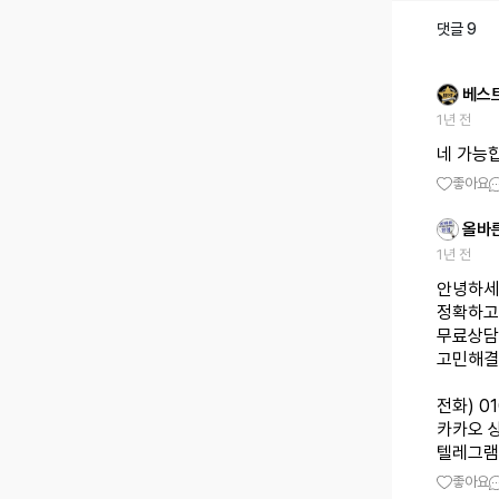
댓글
9
베스
1년 전
네 가능
좋아요
올바
1년 전
안녕하세
정확하고
무료상담
고민해결
전화) 0
카카오 상
텔레그램 상
좋아요