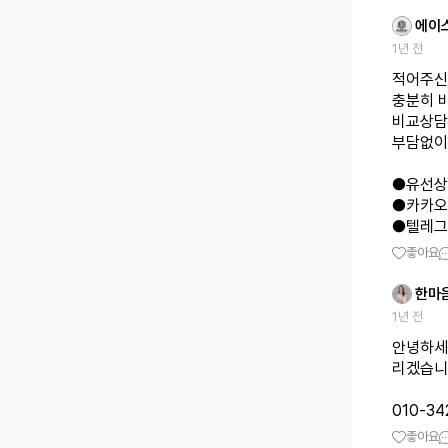
에이
1년 전
적어주신
충분히 
비교상담
부담없이
●유선상담 
●카카오톡
●텔레그램 
좋아요
한마
1년 전
안녕하세
리겠습니
010-34
좋아요