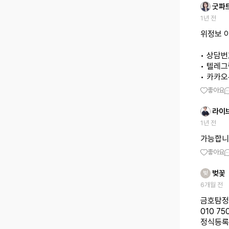
굿파
1년 전
위정보 
• 상담번호
• 텔레그램
• 카카오톡
좋아요
라이
1년 전
가능합니
좋아요
벚꽃
벚
6개월 전
금호탐정
010 75
정식등록