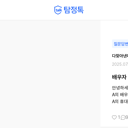
질문답
다찾아낸
2025.07
배우자
안녕하세
A의 배
A의 휴
1