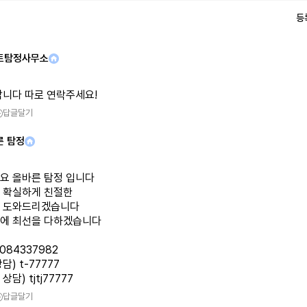
등
트탐정사무소
합니다 따로 연락주세요!
답글달기
른 탐정
요 올바른 탐정 입니다
 확실하게 친절한
 도와드리겠습니다
에 최선을 다하겠습니다
1084337982
담) t-77777
담) tjtj77777
답글달기