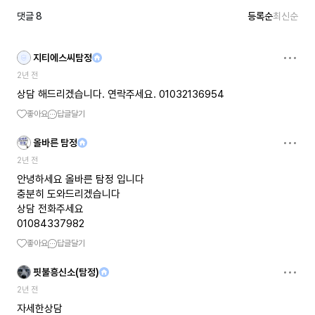
댓글
8
등록순
최신순
지티에스씨탐정
2년 전
상담 해드리겠습니다. 연락주세요. 01032136954
좋아요
답글달기
올바른 탐정
2년 전
안녕하세요 올바른 탐정 입니다
충분히 도와드리겠습니다
상담 전화주세요
01084337982
좋아요
답글달기
핏불흥신소(탐정)
2년 전
자세한상담