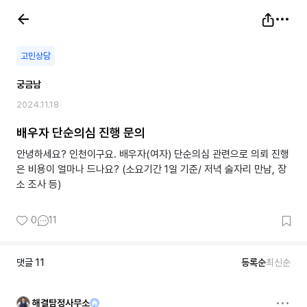
고민상담
궁금남
2024.11.18
배우자 단순의심 진행 문의
안녕하세요? 인천이구요. 배우자(여자) 단순의심 관련으로 의뢰 진행
은 비용이 얼마나 드나요? (소요기간 1일 기준/ 저녁 술자리 만남, 장
소 조사 등)
0
11
댓글
11
등록순
최신순
해결탐정사무소