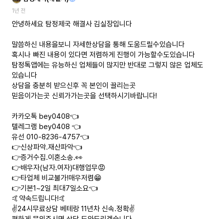
1년 전
안녕하세요 탐정제국 해결사 김실장입니다
말씀하신 내용을보니 자세한상담을 통해 도움드릴수있습니다
혹시나 빠진 내용이 있다면 저렴하게 진행이 가능할수도있습니다
탐정톡앱에는 유능하신 업체들이 많지만 반대로 그렇지 않은 업체도
있습니다
상담을 충분히 받으신후 꼭 본인이 끌리는곳
믿음이가는곳 신뢰가가는곳을 선택하시기바랍니다!
카카오톡 bey0408👈
텔레그램 bey0408 👈
유선 010-8236-4757👈
👉신상파악.재산파악👈
👉증거수집.이혼소송.👀
👉배우자(남자.여자)대행업무😡
👉타업체 비교불가!매우저렴😁
👉기본1~2일 최대7일소요👈
🤙약속드립니다!🤙
✌️24시무료상담 베테랑 11년차 신속.정확✌️