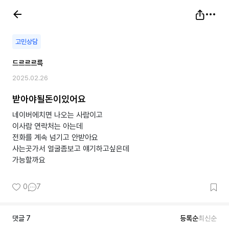
고민상담
드르르르륵
2025.02.26
받아야될돈이있어요
네이버에치면 나오는 사람이고
이사람 연락처는 아는데
전화를 계속 넘기고 안받아요
사는곳가서 얼굴좀보고 얘기하고싶은데
가능할까요
0
7
댓글
7
등록순
최신순