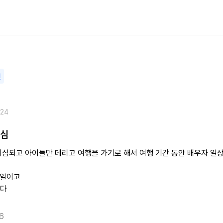
변
.24
의심
의심되고 아이들만 데리고 여행을 가기로 해서 여행 기간 동안 배우자 일
5일이고
다
6