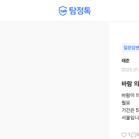
질문답
태준
2025.01
바람 
바람이 
필요
기간은 
서울입니
1
1