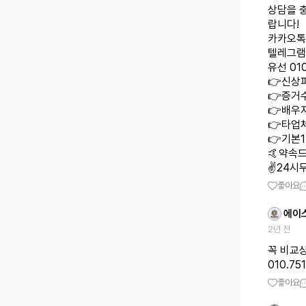
상담을 
랍니다!
카카오톡 
텔레그램 
유선 010
👉신상
👉증거수
👉배우
👉타업
👉기본
🤙약속드
✌️24시
좋아요
에이
2년 전
꼭 비교
010.75
좋아요