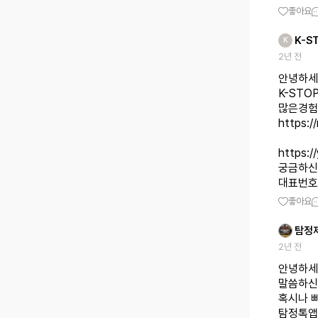
좋아요
K-S
K
2년 전
안녕하세
K-STO
https:
https:
궁금하신
대표번호0
좋아요
탐정
2년 전
안녕하세
말씀하신
혹시나 
탐정톡앱