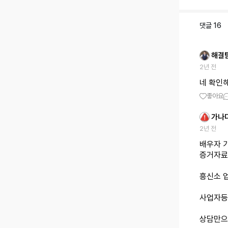
댓글
16
해결
2년 전
네 확인해
좋아요
가나
2년 전
배우자 
증거자료
흥신소 
사업자등
상담만으