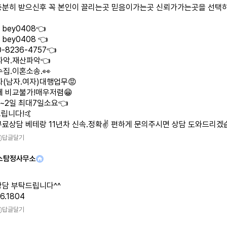
충분히 받으신후 꼭 본인이 끌리는곳 믿음이가는곳 신뢰가가는곳을 선택
bey0408👈
bey0408 👈
-8236-4757👈
파악.재산파악👈
집.이혼소송.👀
자(남자.여자)대행업무😡
체 비교불가!매우저렴😁
1~2일 최대7일소요👈
립니다!🤙
무료상담 베테랑 11년차 신속.정확✌️ 편하게 문의주시면 상담 도와드리겠
답글달기
스탐정사무소
상담 부탁드립니다^^
16.1804
답글달기