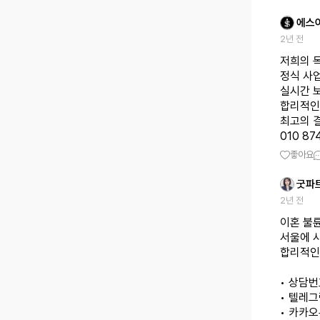
에스
2년 전
저희의 
정식 사
실시간 
합리적인
최고의 
010 87
좋아요
굿파
2년 전
이혼 불
서울에 
합리적인
• 상담번호
• 텔레그램
• 카카오톡