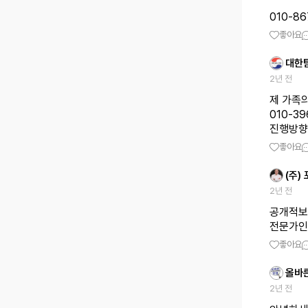
010-86
좋아요
대한
2년 전
제 가족
010-3
진행방향
좋아요
(주)
2년 전
공개적보
전문가인
좋아요
올바
2년 전