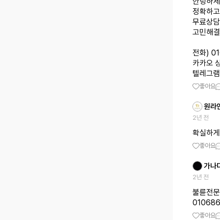
안녕하세
정확하고
무료상담
고민해결
전화) 0
카카오 상
텔레그램 상
좋아요
원라
2년 전
확실하게
좋아요
가나
2년 전
불륜전문
01068
좋아요