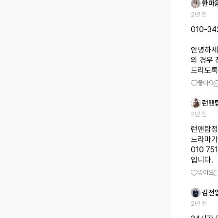
한마
2년 전
010-34
안녕하세
의 경우
드리도록
좋아요
런맨
2년 전
런맨탐정
드라마가
010 75
입니다.
좋아요
김전
2년 전