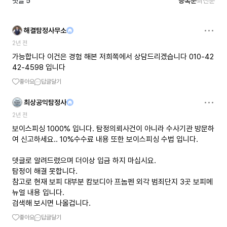
댓글
5
등록순
최신순
해결탐정사무소
2년 전
가능합니다 이건은 경험 해본 저희쪽에서 상담드리겠습니다 010-42
42-4598 입니다
좋아요
답글달기
최상공익탐정사
2년 전
보이스피싱 1000% 입니다. 탐정의뢰사건이 아니라 수사기관 방문하
여 신고하세요.. 10%수수료 내용 또한 보이스피싱 수법 입니다.
뎃글로 알려드렸으며 더이상 입금 하지 마십시요.
탐정이 해결 못합니다.
참고로 현재 보피 대부분 캄보디아 프놈펜 외각 범죄단지 3곳 보피메
뉴얼 내용 입니다.
검색해 보시면 나올겁니다.
좋아요
답글달기