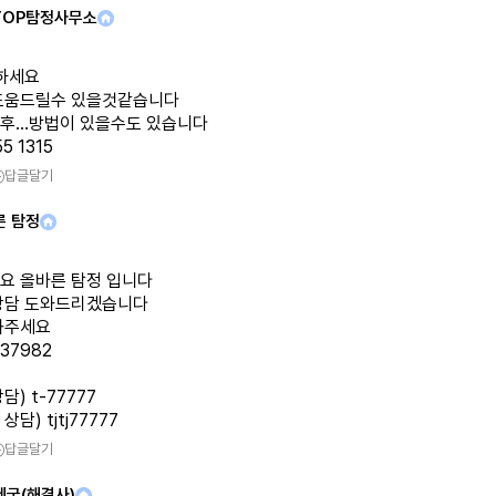
TOP탐정사무소
녕하세요
도움드릴수 있을것같습니다
후...방법이 있을수도 있습니다
5 1315
답글달기
른 탐정
요 올바른 탐정 입니다
상담 도와드리겠습니다
화주세요
337982
담) t-77777
담) tjtj77777
답글달기
제국(해결사)