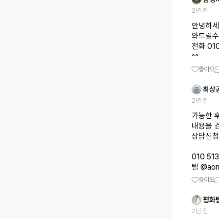
2년 전
안녕하세
와드릴수
전화 01
^^
좋아요
최상
2년 전
가능한 
내용을 
상담신청
010 51
텔 @aon
좋아요
평화
2년 전