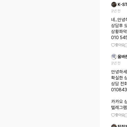
K-S
2년 전
네..안
상담후 
상황파악
010 545
좋아요
올바
2년 전
안녕하세
확실한 
상담 전
01084
카카오 상
텔레그램 상
좋아요
탐정