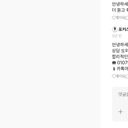
안녕하세
더 듣고 
좋아요
포커
2년 전
안녕하세
상담 도
합리적인
☎️ 010
📱카톡아
좋아요