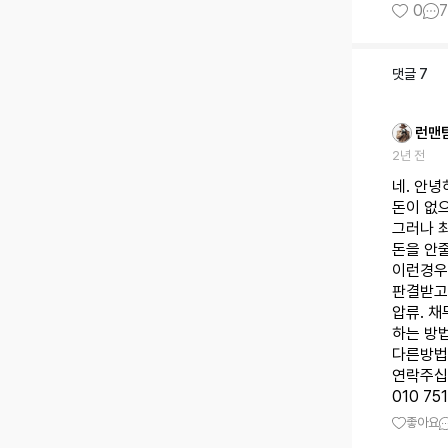
0
7
댓글
7
런맨
2년 전
네. 안녕
돈이 없
그러나 
돈을 안
이런경우
판결받고
압류. 
하는 방
다른방법
연락주십
010 75
좋아요