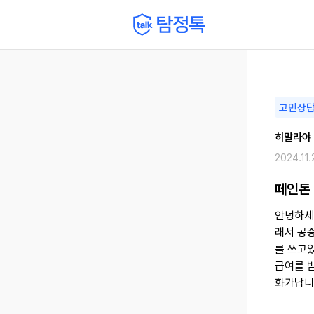
고민상
히말라야
2024.11.
떼인돈
안녕하세
래서 공
를 쓰고
급여를 
화가납니