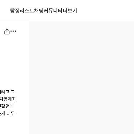
탐정리스트
채팅
커뮤니티
더보기
버리고 그
 차용계좌
것같던데
는게 너무